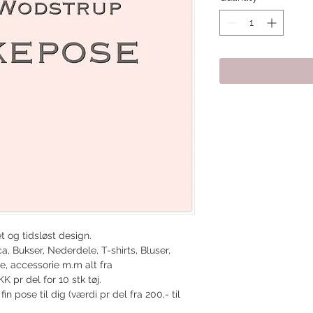
et og tidsløst design.
a, Bukser, Nederdele, T-shirts, Bluser,
le, accessorie m.m alt fra
KK pr del for 10 stk tøj.
in pose til dig (værdi pr del fra 200,- til