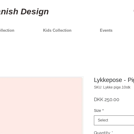
anish Design
lection
Kids Collection
Events
Lykkepose - Pi
SKU: Lykke pige.10stk
Price
DKK 250.00
Size
*
Select
Quantity
*